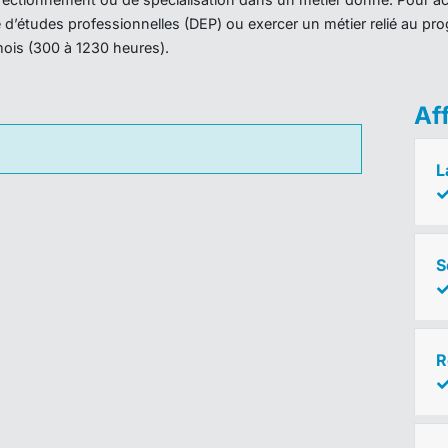
ôme d’études professionnelles (DEP) ou exercer un métier relié au 
mois (300 à 1230 heures).
Af
L
S
R