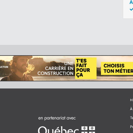
A
H
À
T
P