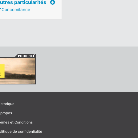
utres particularités
Concomitance
istorique
 propos
ermes et Conditions
olitique de confidentialité