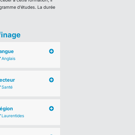
programme d’études. La durée
finage
angue
Anglais
ecteur
Santé
égion
Laurentides