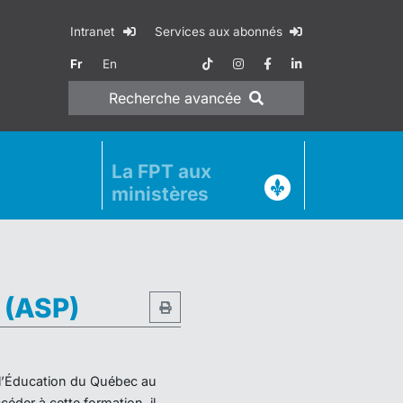
Intranet
Services aux abonnés
Fr
En
Recherche
avancée
La FPT aux
ministères
e (ASP)
e l’Éducation du Québec au
éder à cette formation, il