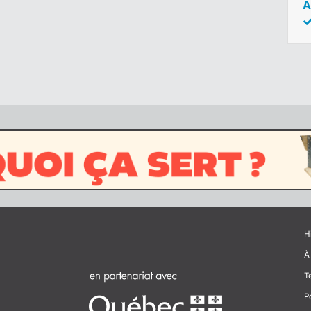
A
H
À
T
P