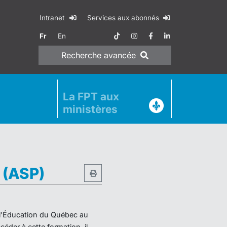
Intranet
Services aux abonnés
Fr
En
Recherche
avancée
La FPT aux
ministères
e (ASP)
e l’Éducation du Québec au
éder à cette formation, il