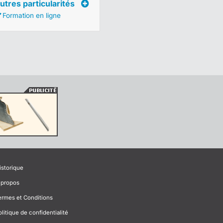
utres particularités
Formation en ligne
istorique
 propos
ermes et Conditions
olitique de confidentialité