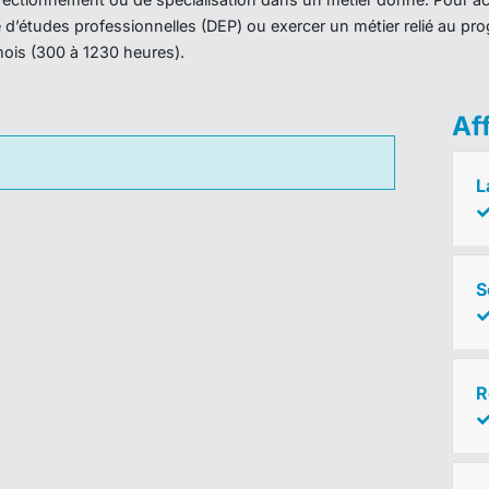
ôme d’études professionnelles (DEP) ou exercer un métier relié au 
mois (300 à 1230 heures).
Af
L
S
R