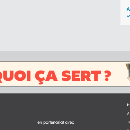
A
H
À
T