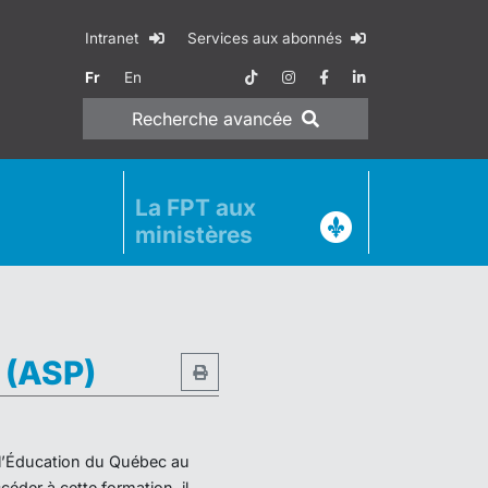
Intranet
Services aux abonnés
Fr
En
Recherche
avancée
La FPT aux
ministères
e (ASP)
e l’Éducation du Québec au
éder à cette formation, il