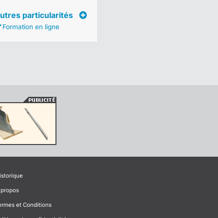
utres particularités
Formation en ligne
istorique
 propos
ermes et Conditions