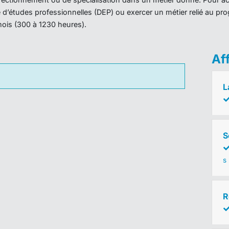
ôme d’études professionnelles (DEP) ou exercer un métier relié au 
mois (300 à 1230 heures).
Af
L
S
s
R