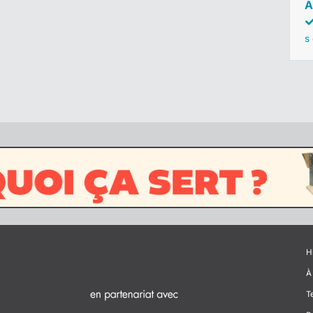
A
s
H
À
T