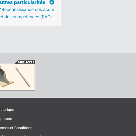
utres particularités
Reconnaissance des acqui
 et des compétences (RAC)
istorique
 propos
ermes et Conditions