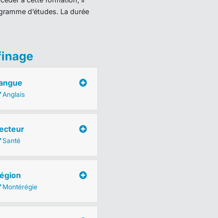
programme d’études. La durée
finage
angue
Anglais
ecteur
Santé
égion
Montérégie