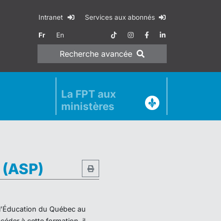
Intranet
Services aux abonnés
Fr
En
Recherche
avancée
La FPT aux
ministères
e (ASP)
e l’Éducation du Québec au
éder à cette formation, il