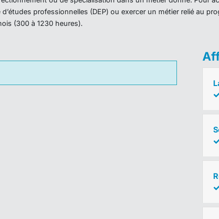
ôme d’études professionnelles (DEP) ou exercer un métier relié au 
mois (300 à 1230 heures).
Af
L
S
R