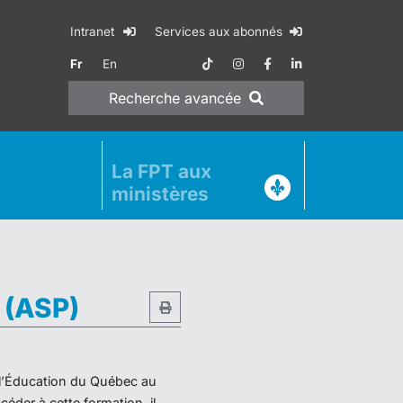
Intranet
Services aux abonnés
Fr
En
Recherche
avancée
La FPT aux
ministères
e (ASP)
e l’Éducation du Québec au
éder à cette formation, il