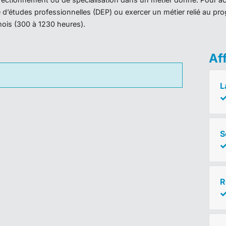
ôme d’études professionnelles (DEP) ou exercer un métier relié au 
mois (300 à 1230 heures).
Af
L
S
R