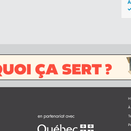
A
H
À
T
P