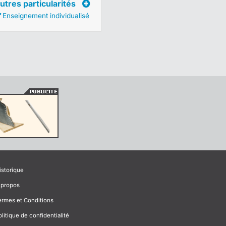
utres particularités
Enseignement individualisé
istorique
 propos
ermes et Conditions
olitique de confidentialité