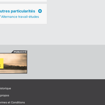
utres particularités
Alternance travail-études
istorique
 propos
ermes et Conditions