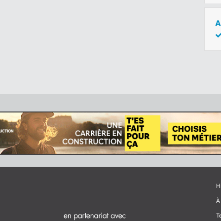
A
H
À
T