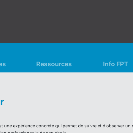
es
Ressources
Info FPT
r
» est une expérience concrète qui permet de suivre et d’observer un
on professionnelle de son choix.