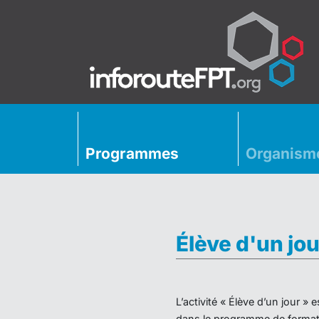
Programmes
Organism
Élève d'un jou
L’activité « Élève d’un jour 
dans le programme de formati