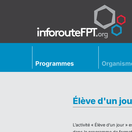
Programmes
Organism
Élève d'un jou
L’activité « Élève d’un jour 
dans le programme de formati