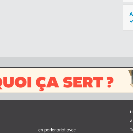
A
H
À
T