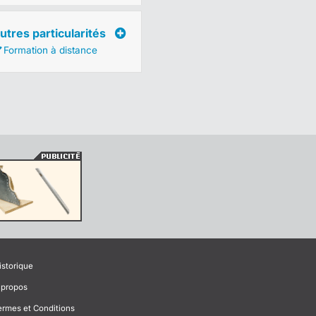
utres particularités
Formation à distance
istorique
 propos
ermes et Conditions