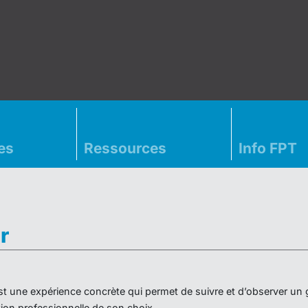
es
Ressources
Info FPT
r
» est une expérience concrète qui permet de suivre et d’observer un
on professionnelle de son choix.