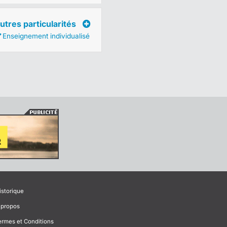
utres particularités
Enseignement individualisé
istorique
 propos
ermes et Conditions