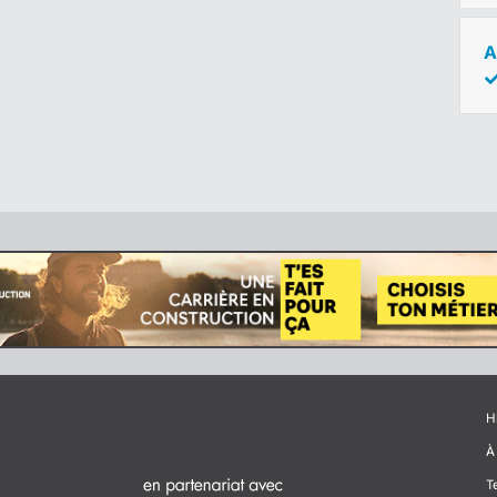
A
H
À
T