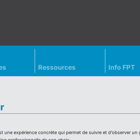
es
Ressources
Info FPT
r
» est une expérience concrète qui permet de suivre et d’observer un
on professionnelle de son choix.