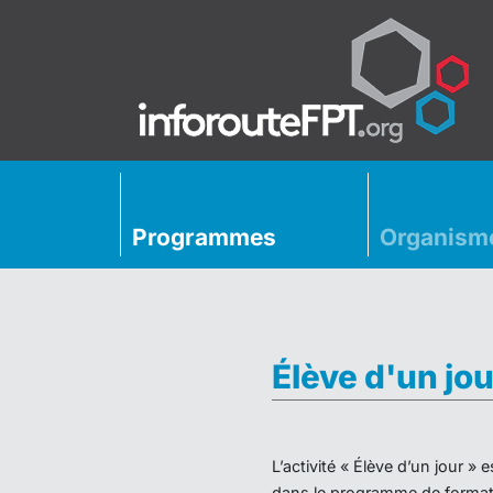
Programmes
Organism
Élève d'un jou
L’activité « Élève d’un jour 
dans le programme de formati