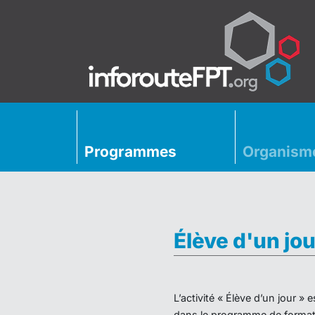
Programmes
Organism
Élève d'un jou
L’activité « Élève d’un jour 
dans le programme de formati