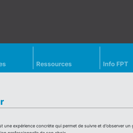
es
Ressources
Info FPT
r
» est une expérience concrète qui permet de suivre et d’observer un
on professionnelle de son choix.