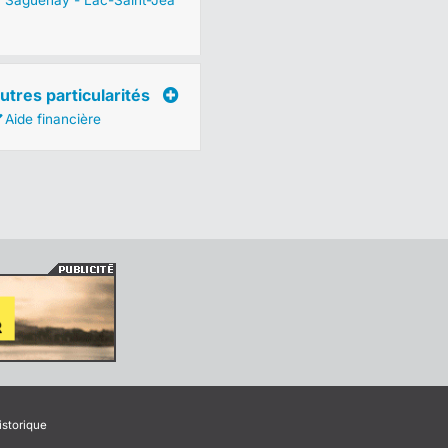
Saguenay - Lac-Saint-Jea
utres particularités
Aide financière
istorique