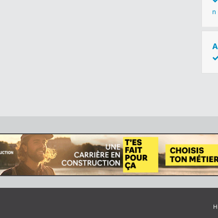
n
A
H