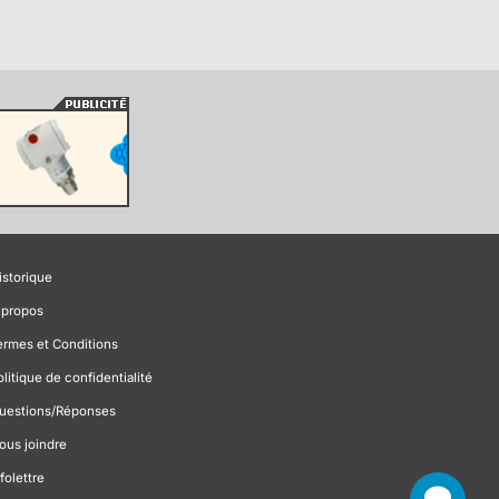
istorique
 propos
ermes et Conditions
olitique de confidentialité
uestions/Réponses
ous joindre
folettre