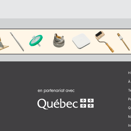
H
À
T
P
Q
N
In