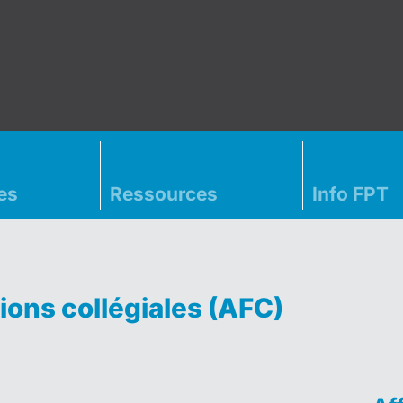
es
Ressources
Info FPT
ions collégiales (AFC)