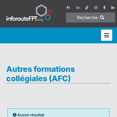
Fr
En
Recherche
Autres formations
collégiales (AFC)
Aucun résultat