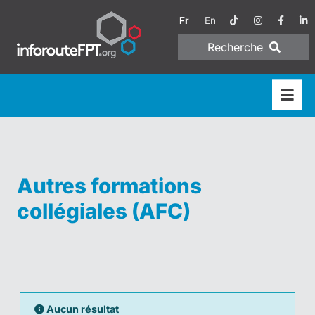
Fr
En
Recherche
Autres formations
collégiales (AFC)
Aucun résultat