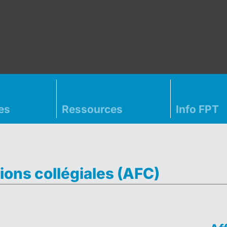
es
Ressources
Info FPT
ions collégiales (AFC)