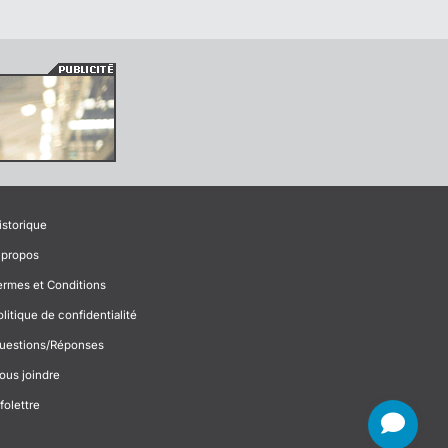
istorique
 propos
ermes et Conditions
olitique de confidentialité
uestions/Réponses
ous joindre
folettre