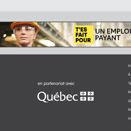
H
À
T
P
Q
N
In