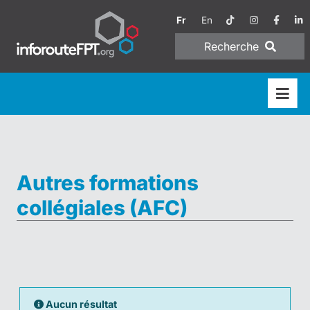
Fr
En
Recherche
Autres formations
collégiales (AFC)
Aucun résultat