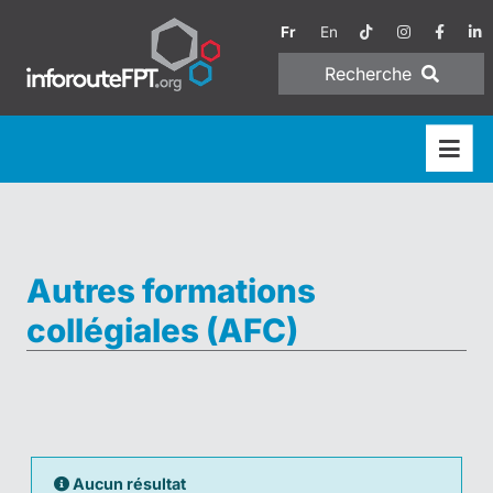
Fr
En
Recherche
Autres formations
collégiales (AFC)
Aucun résultat