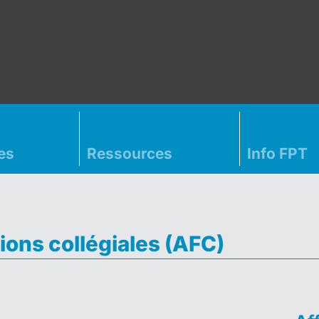
es
Ressources
Info FPT
ions collégiales (AFC)