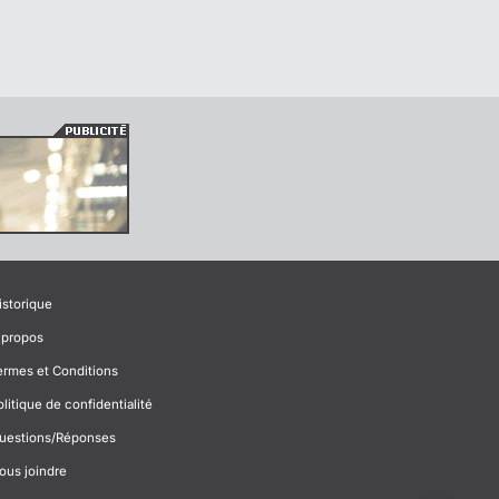
istorique
 propos
ermes et Conditions
olitique de confidentialité
uestions/Réponses
ous joindre