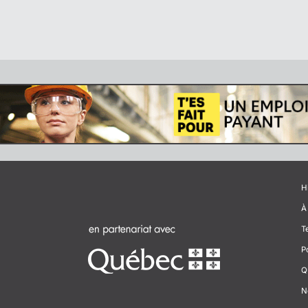
H
À
T
P
Q
N