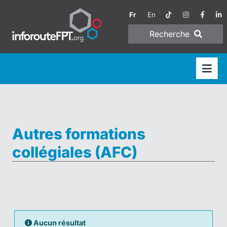
Fr
En
Recherche
Autres formations
collégiales (AFC)
Aucun résultat