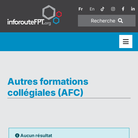
Fr
En
Recherche
Autres formations
collégiales (AFC)
Aucun résultat