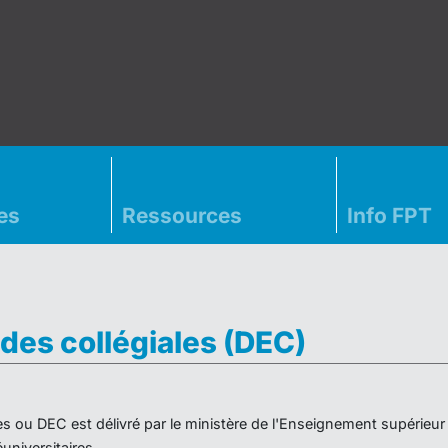
es
Ressources
Info FPT
des collégiales (DEC)
es ou DEC est délivré par le ministère de l'Enseignement supérieu
niversitaires.