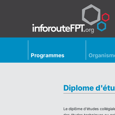
Programmes
Organism
Diplome d'étu
Le diplôme d'études collégial
des études techniques ou préu