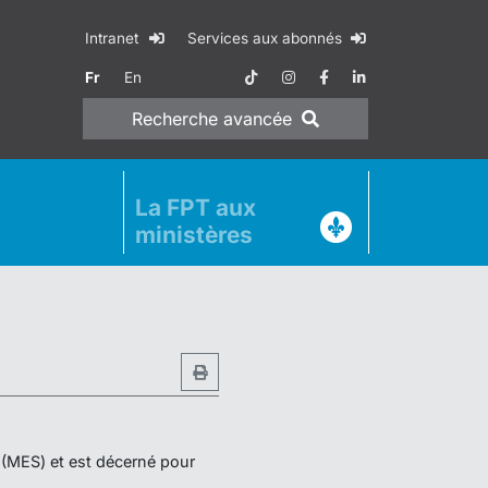
Intranet
Services aux abonnés
Fr
En
Recherche
avancée
La FPT aux
ministères
r (MES) et est décerné pour