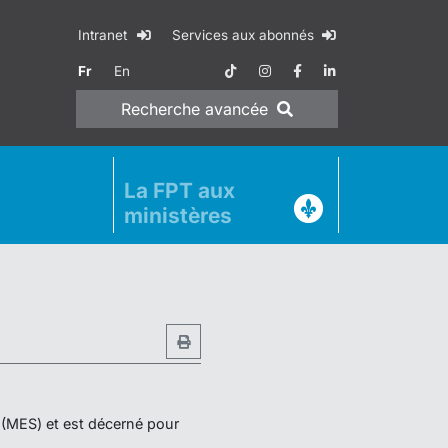
Intranet
Services aux abonnés
Fr
En
Recherche
avancée
La FPT aux
ministères
r (MES) et est décerné pour