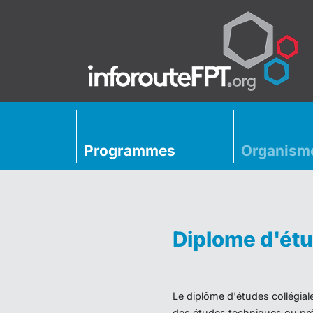
Programmes
Organism
Diplome d'étu
Le diplôme d'études collégial
des études techniques ou préu