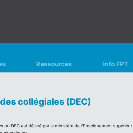
es
Ressources
Info FPT
des collégiales (DEC)
es ou DEC est délivré par le ministère de l'Enseignement supérieu
niversitaires.