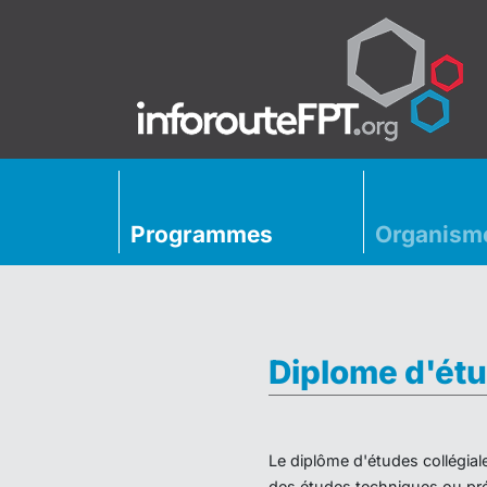
Programmes
Organism
Diplome d'étu
Le diplôme d'études collégial
des études techniques ou préu