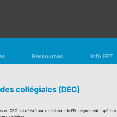
es
Ressources
Info FPT
des collégiales (DEC)
es ou DEC est délivré par le ministère de l'Enseignement supérieu
niversitaires.