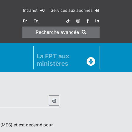
Intranet
Services aux abonnés
Fr
En
Recherche
avancée
La FPT aux
ministères
r (MES) et est décerné pour