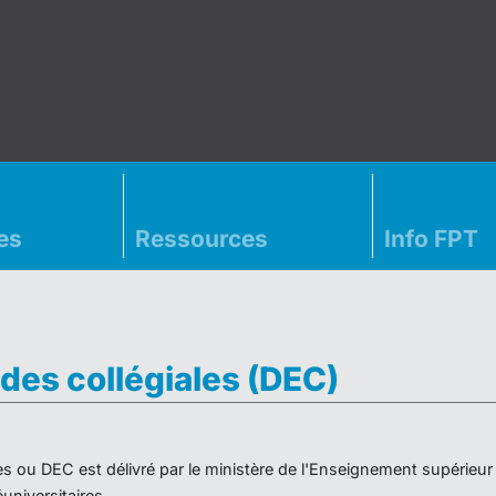
es
Ressources
Info FPT
des collégiales (DEC)
es ou DEC est délivré par le ministère de l'Enseignement supérieu
niversitaires.