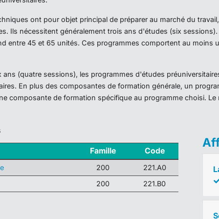
iques ont pour objet principal de préparer au marché du travail,
es. Ils nécessitent généralement trois ans d'études (six sessions
d entre 45 et 65 unités. Ces programmes comportent au moins un
ans (quatre sessions), les programmes d'études préuniversitaires
taires. En plus des composantes de formation générale, un prog
ne composante de formation spécifique au programme choisi. Le 
s
Af
Famille
Code
re
200
221.A0
L
200
221.B0
S