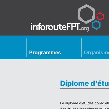
Programmes
Organism
Diplome d'étu
Le diplôme d'études collégial
des études techniques ou préu