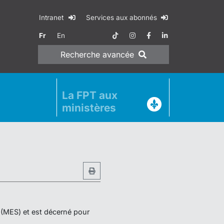
Intranet
Services aux abonnés
Fr
En
Recherche
avancée
La FPT aux
ministères
r (MES) et est décerné pour