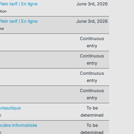
ein tarif / En ligne
June 3
rd
, 2026
tion
ein tarif / En ligne
June 3
rd
, 2026
nne
Continuous
entry
Continuous
entry
Continuous
entry
Continuous
entry
ureautique
To be
determined
l
cière informatisée
To be
determined
l