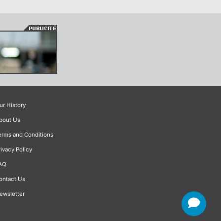
ur History
bout Us
erms and Conditions
rivacy Policy
AQ
ontact Us
ewsletter