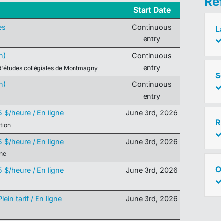
Re
Start Date
es
Continuous
L
entry
h)
Continuous
entry
d'études collégiales de Montmagny
S
h)
Continuous
entry
5 $/heure / En ligne
June 3
rd
, 2026
R
tion
5 $/heure / En ligne
June 3
rd
, 2026
nne
O
5 $/heure / En ligne
June 3
rd
, 2026
ein tarif / En ligne
June 3
rd
, 2026