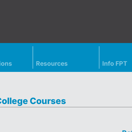
ions
Resources
Info FPT
College Courses