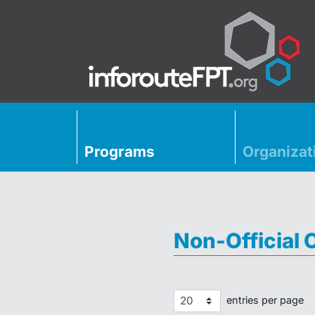
Programs
Organizat
Non-Official 
entries per page