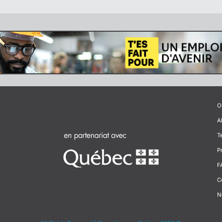
O
A
T
P
F
C
N