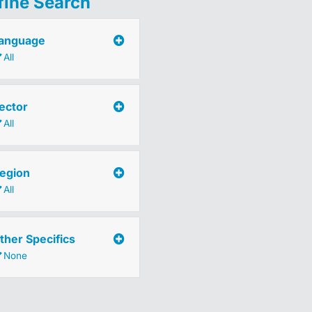
fine Search
anguage
All
ector
All
egion
All
ther Specifics
None