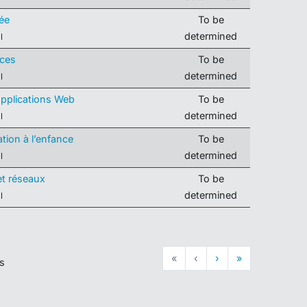
ée
To be
determined
l
ces
To be
determined
l
pplications Web
To be
determined
l
ion à l’enfance
To be
determined
l
et réseaux
To be
determined
l
«
‹
›
»
es