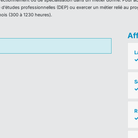
ôme d’études professionnelles (DEP) ou exercer un métier relié au 
mois (300 à 1230 heures).
Af
L
S
R