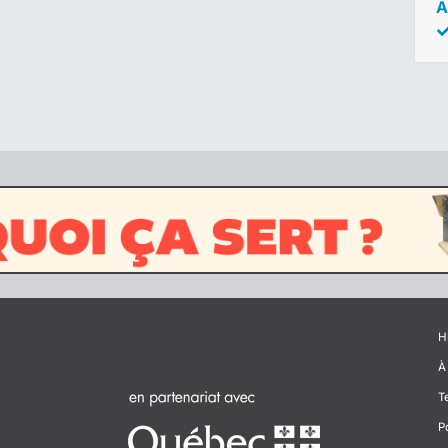
A
H
À
T
P