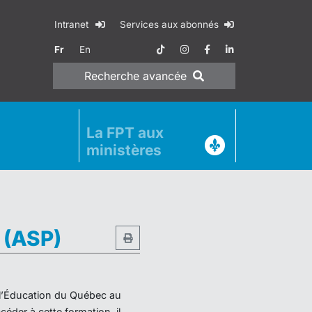
Intranet
Services aux abonnés
Fr
En
Recherche
avancée
La FPT aux
ministères
e (ASP)
e l’Éducation du Québec au
éder à cette formation, il