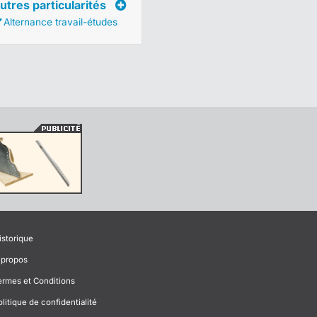
utres particularités
Alternance travail-études
istorique
 propos
ermes et Conditions
olitique de confidentialité