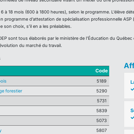
 6 à 18 mois (600 à 1800 heures), selon le programme. L’élève dé
 programme d’attestation de spécialisation professionnelle ASP (si
on choix, s’il en a les préalables.
 sont tous élaborés par le ministère de l’Éducation du Québec e
’évolution du marché du travail.
s
Af
Code
ois
5189
L
e forestier
5290
5731
S
5839
5073
y
5807