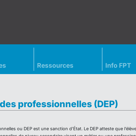
es
Ressources
Info FPT
des professionnelles (DEP)
nnelles ou DEP est une sanction d’État. Le DEP atteste que l’élèv
nnelles de niveau secondaire visant un métier ou une profession