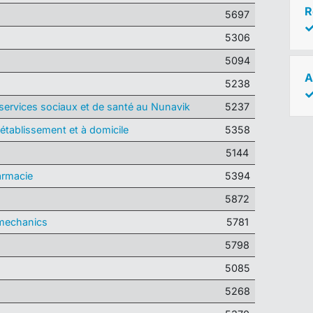
R
5697
5306
5094
A
5238
s services sociaux et de santé au Nunavik
5237
établissement et à domicile
5358
5144
armacie
5394
5872
mechanics
5781
5798
5085
5268