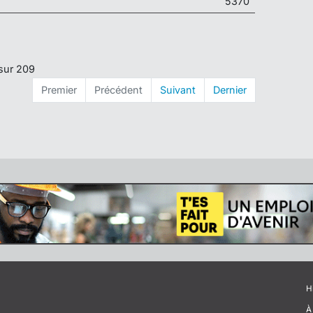
5370
 sur 209
Premier
Précédent
Suivant
Dernier
H
À