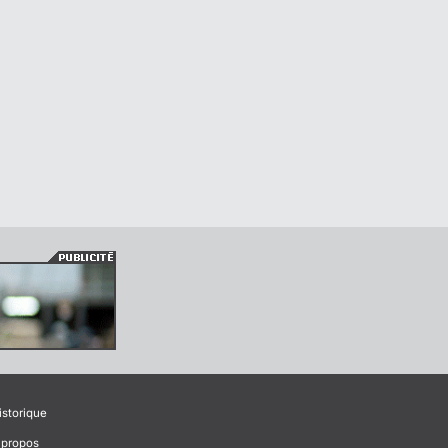
istorique
 propos