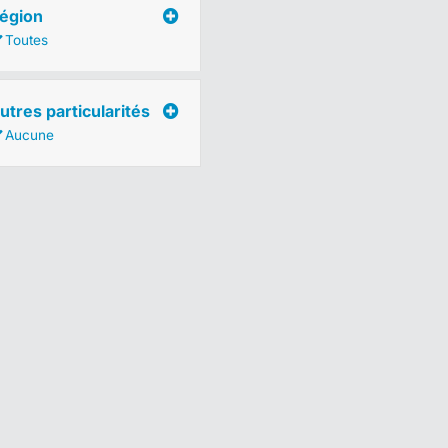
égion
Toutes
utres particularités
Aucune