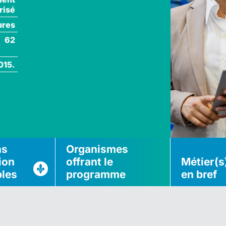
risé
ures
62
015.
ns
Organismes
ion
offrant le
Métier(s
bles
programme
en bref