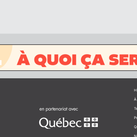
H
À
T
P
Q
N