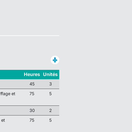
Heures
Unités
45
3
ffage et
75
5
30
2
 et
75
5