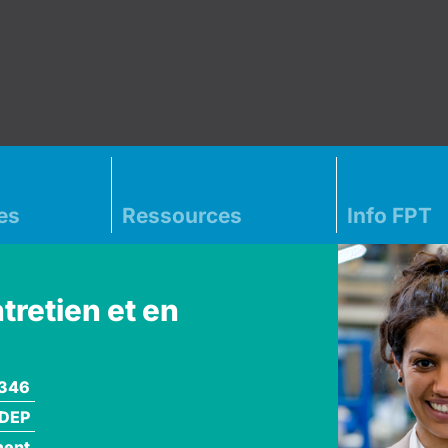
es
Ressources
Info FPT
tretien et en
346
DEP
ment