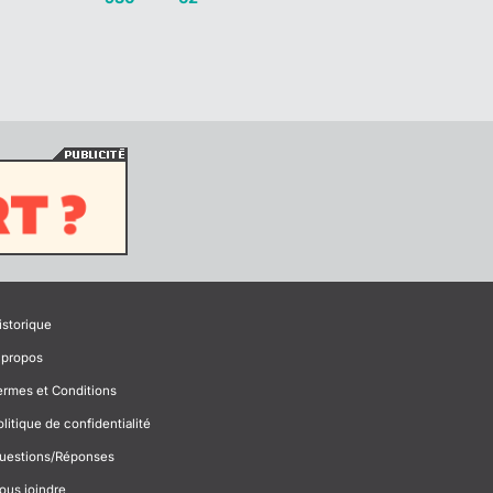
istorique
 propos
ermes et Conditions
olitique de confidentialité
uestions/Réponses
ous joindre