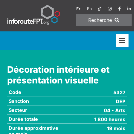
Fr
En
Recherche
Décoration intérieure et
présentation visuelle
Code
5327
Sanction
DEP
Secteur
04 - Arts
Durée totale
1 800 heures
Durée approximative
19 mois
en mois