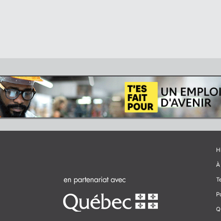
H
À
T
P
Q