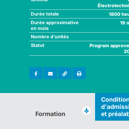
Électrotechn
Durée totale
1800 he
Durée approximative
19 
en mois
Nombre d'unités
Statut
Program approve
2
Conditio
d'admiss
Formation
et préala