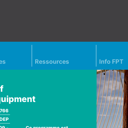
es
Ressources
Info FPT
f
quipment
766
DEP
Ce programme est
09 -