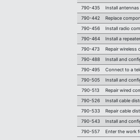
790-435
Install antennas
790-442
Replace compo
790-456
Install radio c
790-464
Install a repeat
790-473
Repair wireless
790-488
Install and con
790-495
Connect to a te
790-505
Install and con
790-513
Repair wired c
790-526
Install cable di
790-533
Repair cable dis
790-543
Install and conf
790-557
Enter the work f