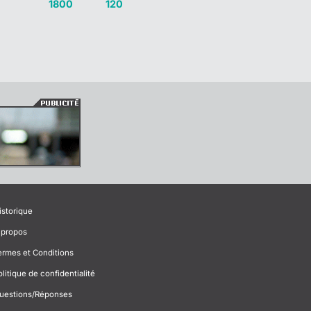
1800
120
istorique
 propos
ermes et Conditions
olitique de confidentialité
uestions/Réponses