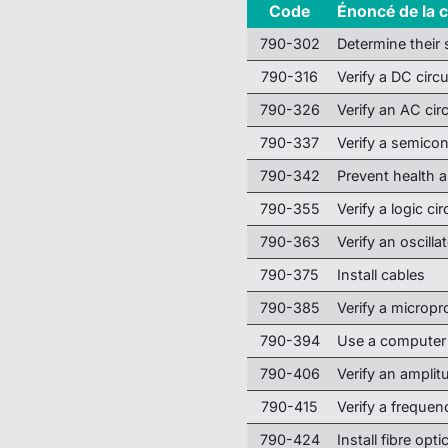
Code
Énoncé de la
790-302
Determine their s
790-316
Verify a DC circu
790-326
Verify an AC circ
790-337
Verify a semicon
790-342
Prevent health a
790-355
Verify a logic cir
790-363
Verify an oscillat
790-375
Install cables
790-385
Verify a micropr
790-394
Use a computer
790-406
Verify an amplit
790-415
Verify a frequen
790-424
Install fibre opti