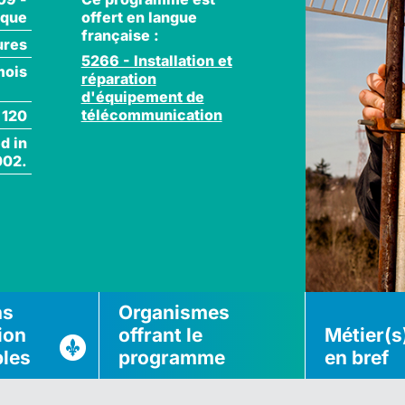
offert en langue
ique
française :
ures
5266 - Installation et
mois
réparation
d'équipement de
télécommunication
120
d in
002.
ns
Organismes
ion
offrant le
Métier(s
bles
programme
en bref