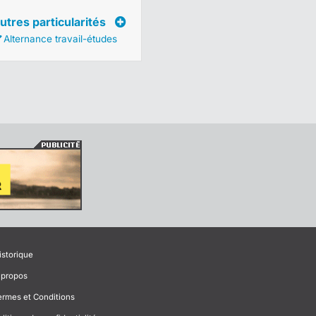
utres particularités
Alternance travail-études
istorique
 propos
ermes et Conditions