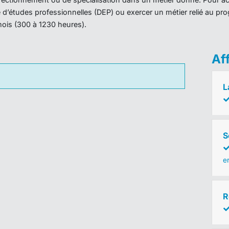
ôme d’études professionnelles (DEP) ou exercer un métier relié au 
mois (300 à 1230 heures).
Af
L
S
e
R