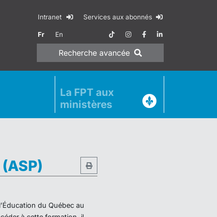
Intranet
Services aux abonnés
Fr
En
Recherche
avancée
La FPT aux
ministères
e (ASP)
e l’Éducation du Québec au
éder à cette formation, il