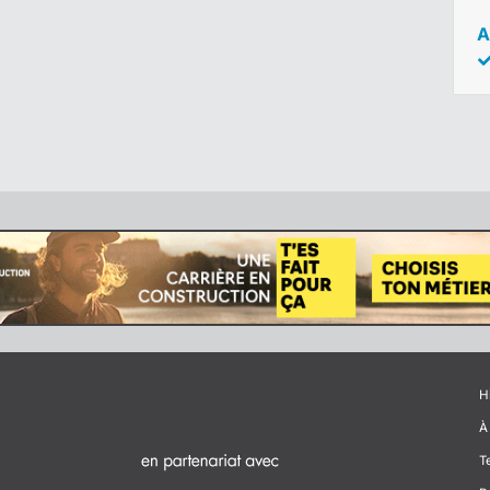
A
H
À
T