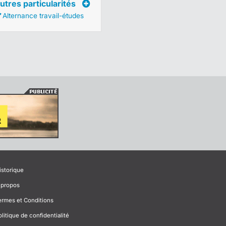
utres particularités
Alternance travail-études
istorique
 propos
ermes et Conditions
olitique de confidentialité