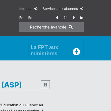
Intranet
Services aux abonnés
Fr
En
Recherche
avancée
La FPT aux
ministères
e (ASP)
e l’Éducation du Québec au
éder à cette formation, il