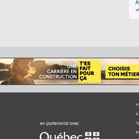
A
H
À
T
P