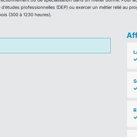
ôme d’études professionnelles (DEP) ou exercer un métier relié au 
mois (300 à 1230 heures).
Af
L
S
R