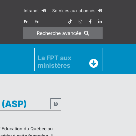
Intranet
Services aux abonnés
Fr
En
Recherche
avancée
La FPT aux
ministères
e (ASP)
e l’Éducation du Québec au
éder à cette formation, il