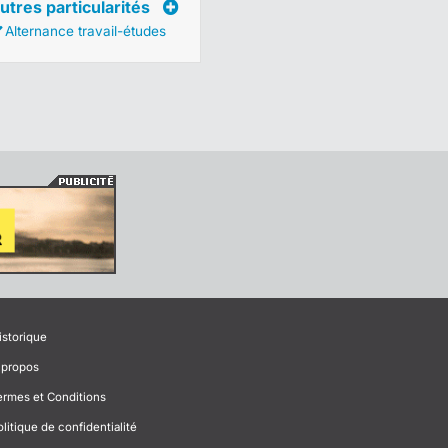
utres particularités
Alternance travail-études
istorique
 propos
ermes et Conditions
olitique de confidentialité