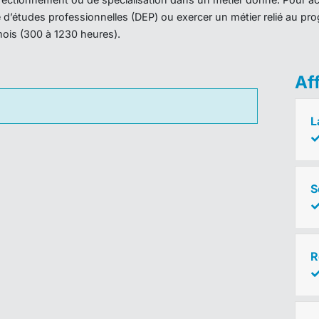
ôme d’études professionnelles (DEP) ou exercer un métier relié au 
mois (300 à 1230 heures).
Af
L
S
R