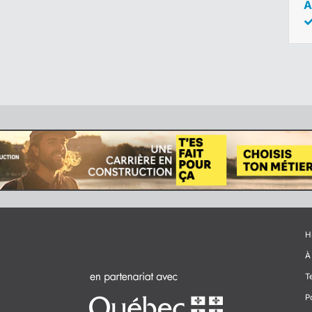
A
H
À
T
P