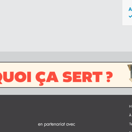
A
H
À
T