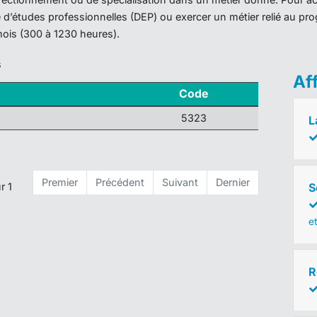
ôme d’études professionnelles (DEP) ou exercer un métier relié au 
mois (300 à 1230 heures).
s
Af
Code
5323
L
Premier
Précédent
Suivant
Dernier
S
r 1
e
R