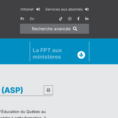
Intranet
Services aux abonnés
Fr
En
Recherche
avancée
La FPT aux
ministères
e (ASP)
e l’Éducation du Québec au
éder à cette formation, il