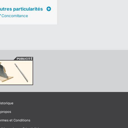
utres particularités
Concomitance
istorique
 propos
ermes et Conditions