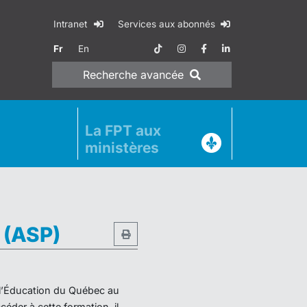
Intranet
Services aux abonnés
Fr
En
Recherche
avancée
La FPT aux
ministères
e (ASP)
e l’Éducation du Québec au
éder à cette formation, il