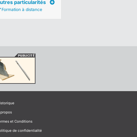
utres particularités
Formation à distance
istorique
 propos
ermes et Conditions
olitique de confidentialité