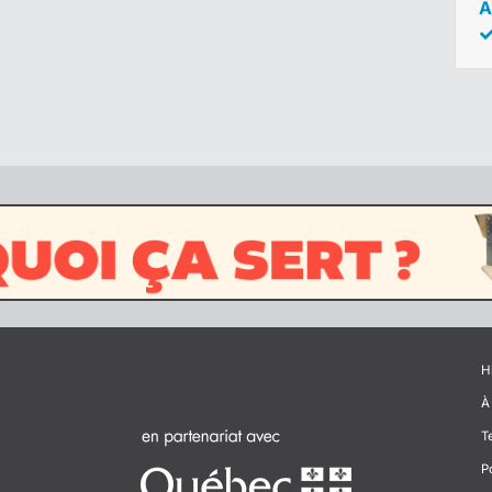
A
H
À
T
P