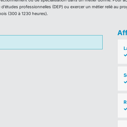
ôme d’études professionnelles (DEP) ou exercer un métier relié au 
mois (300 à 1230 heures).
Af
L
S
R