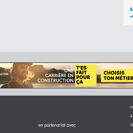
A
H
À
T