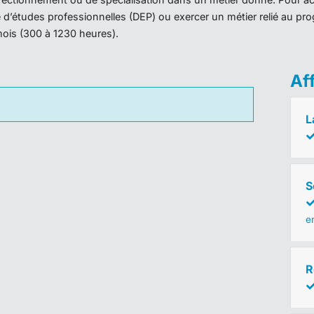
ôme d’études professionnelles (DEP) ou exercer un métier relié au 
mois (300 à 1230 heures).
Af
L
S
em
R