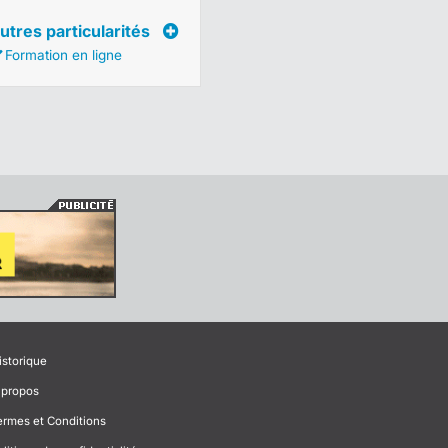
utres particularités
Formation en ligne
istorique
 propos
ermes et Conditions