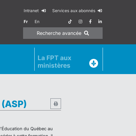
Intranet
Services aux abonnés
Fr
En
Recherche
avancée
La FPT aux
ministères
e (ASP)
e l’Éducation du Québec au
éder à cette formation, il