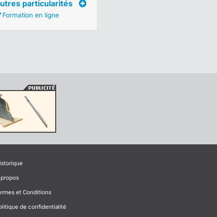
utres particularités
Formation en ligne
istorique
 propos
ermes et Conditions
olitique de confidentialité