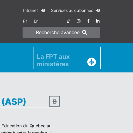
Intranet
Services aux abonnés
Fr
En
Recherche
avancée
La FPT aux
ministères
e (ASP)
e l’Éducation du Québec au
éder à cette formation, il