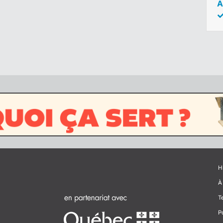
A
H
À
T
P