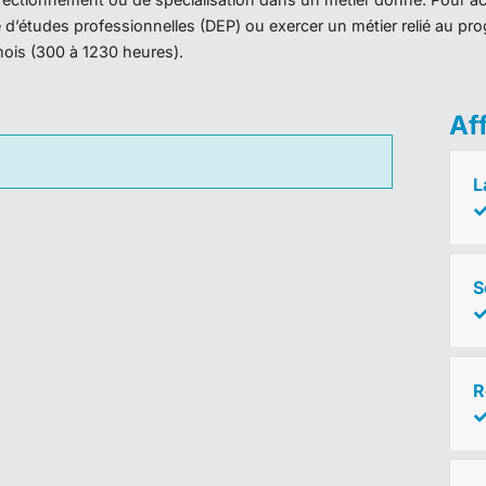
ôme d’études professionnelles (DEP) ou exercer un métier relié au 
mois (300 à 1230 heures).
Af
L
S
R