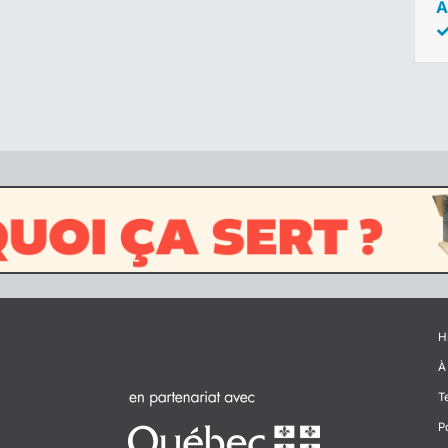
A
H
À
T
P