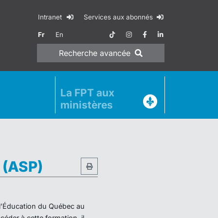
Intranet
Services aux abonnés
Fr
En
Recherche
avancée
La FPT aux
ministères
e (ASP)
e l’Éducation du Québec au
éder à cette formation, il