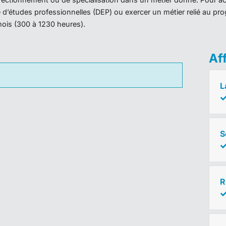
ôme d’études professionnelles (DEP) ou exercer un métier relié au 
mois (300 à 1230 heures).
Af
L
S
R