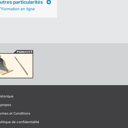
utres particularités
Formation en ligne
istorique
 propos
ermes et Conditions
olitique de confidentialité