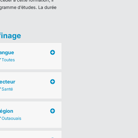
programme d’études. La durée
finage
angue
Toutes
ecteur
Santé
égion
Outaouais