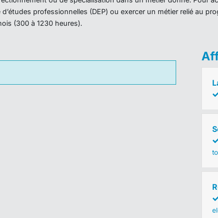
ôme d’études professionnelles (DEP) ou exercer un métier relié au 
mois (300 à 1230 heures).
Af
L
S
to
R
e