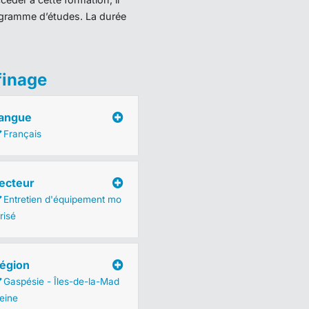
programme d’études. La durée
finage
angue
Français
ecteur
Entretien d'équipement mo
risé
égion
Gaspésie - Îles-de-la-Mad
leine