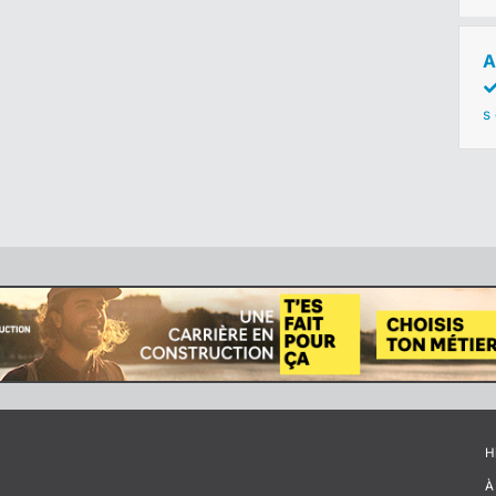
A
s
H
À