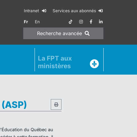
Intranet
Services aux abonnés
Fr
En
Recherche
avancée
La FPT aux
ministères
e (ASP)
e l’Éducation du Québec au
éder à cette formation, il