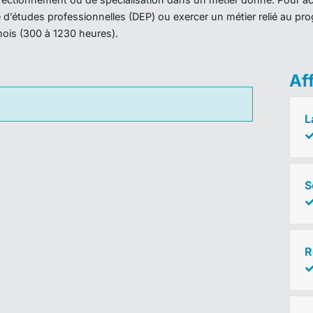
ôme d’études professionnelles (DEP) ou exercer un métier relié au 
mois (300 à 1230 heures).
Af
L
S
R