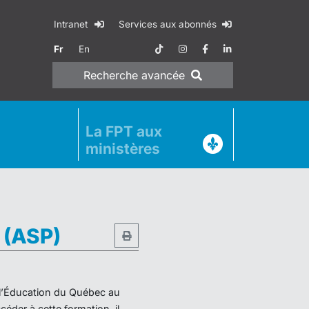
Intranet
Services aux abonnés
Fr
En
Recherche
avancée
La FPT aux
ministères
e (ASP)
e l’Éducation du Québec au
éder à cette formation, il