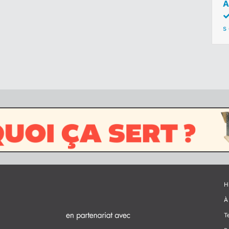
A
s
H
À
T