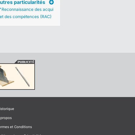
utres particularités
Reconnaissance des acqui
 et des compétences (RAC)
istorique
 propos
ermes et Conditions