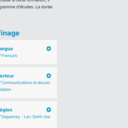
programme d’études. La durée
finage
angue
Français
ecteur
Communications et docum
ntation
égion
Saguenay - Lac-Saint-Jea