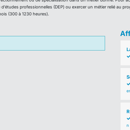
ôme d’études professionnelles (DEP) ou exercer un métier relié au 
mois (300 à 1230 heures).
Af
L
S
e
R
n