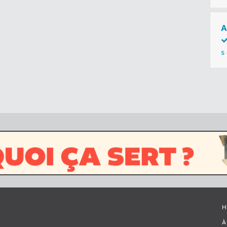
A
s
H
À