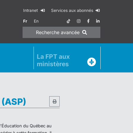
Intranet
Services aux abonnés
Fr
En
Recherche
avancée
La FPT aux
ministères
e (ASP)
e l’Éducation du Québec au
éder à cette formation, il