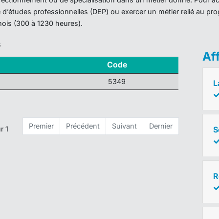
ôme d’études professionnelles (DEP) ou exercer un métier relié au 
mois (300 à 1230 heures).
s
Af
Code
5349
L
Premier
Précédent
Suivant
Dernier
S
r 1
R