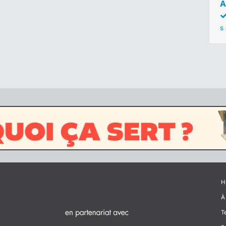
A
s
H
À
T