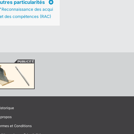
utres particularités
Reconnaissance des acqui
 et des compétences (RAC)
istorique
 propos
ermes et Conditions