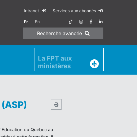
Intranet
Services aux abonnés
Fr
En
Recherche
avancée
La FPT aux
ministères
e (ASP)
e l’Éducation du Québec au
éder à cette formation, il