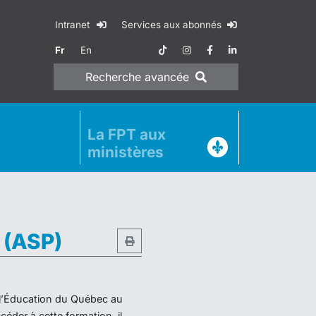
Intranet
Services aux abonnés
Fr
En
Recherche
avancée
La FPT aux
ministères
e (ASP)
e l’Éducation du Québec au
éder à cette formation, il