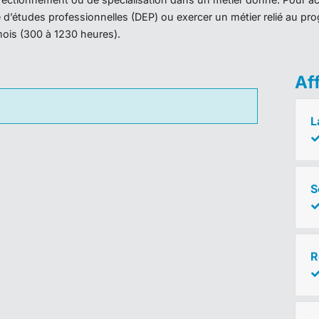
ôme d’études professionnelles (DEP) ou exercer un métier relié au 
mois (300 à 1230 heures).
Af
L
S
R