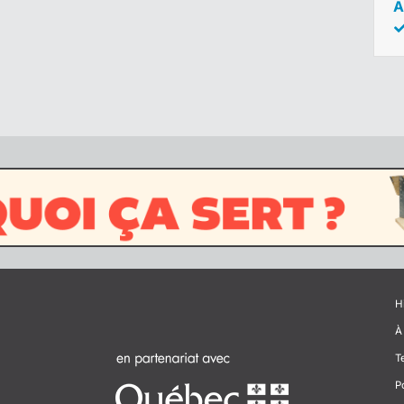
A
H
À
T
P