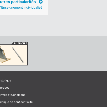
utres particularités
Enseignement individualisé
istorique
 propos
ermes et Conditions
olitique de confidentialité