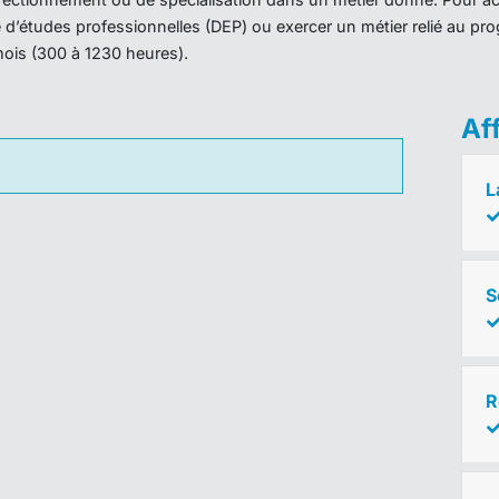
ôme d’études professionnelles (DEP) ou exercer un métier relié au 
mois (300 à 1230 heures).
Af
L
S
R