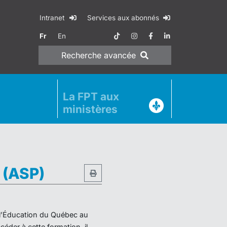
Intranet
Services aux abonnés
Fr
En
Recherche
avancée
La FPT aux
ministères
e (ASP)
e l’Éducation du Québec au
éder à cette formation, il