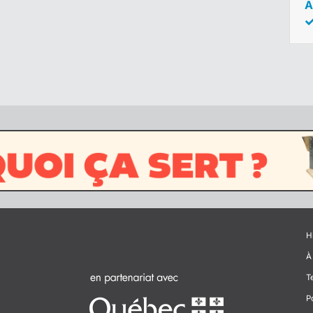
A
H
À
T
P