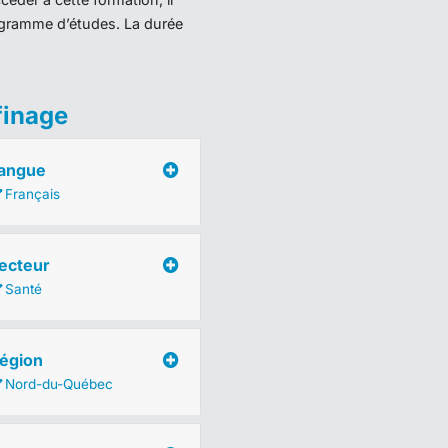
programme d’études. La durée
finage
angue
Français
ecteur
Santé
égion
Nord-du-Québec