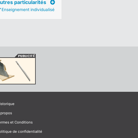
utres particularités
Enseignement individualisé
istorique
 propos
ermes et Conditions
olitique de confidentialité