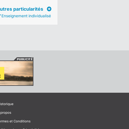
utres particularités
Enseignement individualisé
istorique
 propos
ermes et Conditions