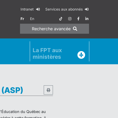
Intranet
Services aux abonnés
Fr
En
Recherche
avancée
La FPT aux
ministères
e (ASP)
e l’Éducation du Québec au
éder à cette formation, il