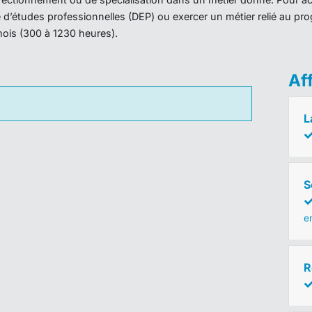
ôme d’études professionnelles (DEP) ou exercer un métier relié au 
mois (300 à 1230 heures).
Af
L
S
em
R