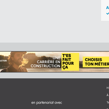
A
H
À
T