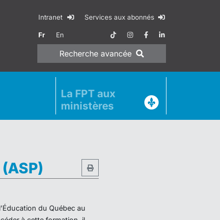
Intranet
Services aux abonnés
Fr
En
Recherche
avancée
La FPT aux
ministères
e (ASP)
e l’Éducation du Québec au
éder à cette formation, il