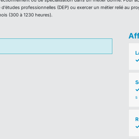
ôme d’études professionnelles (DEP) ou exercer un métier relié au 
mois (300 à 1230 heures).
Af
L
S
s
R