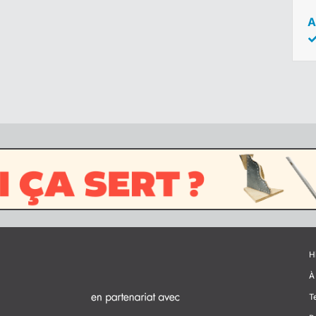
A
H
À
T