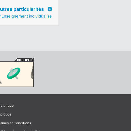
utres particularités
Enseignement individualisé
istorique
 propos
ermes et Conditions