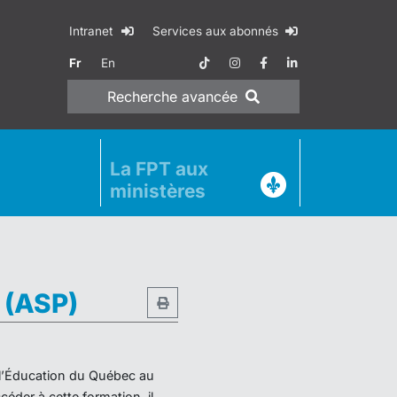
Intranet
Services aux abonnés
Fr
En
Recherche
avancée
La FPT aux
ministères
e (ASP)
e l’Éducation du Québec au
éder à cette formation, il