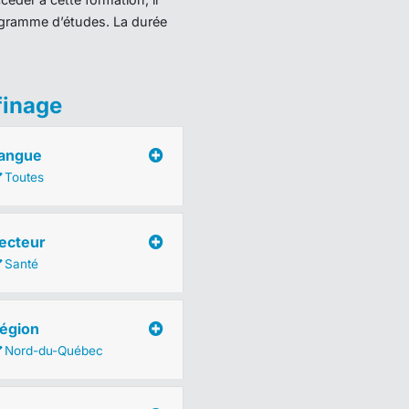
programme d’études. La durée
finage
angue
Toutes
ecteur
Santé
égion
Nord-du-Québec