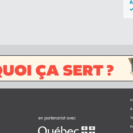
A
H
À
T
P