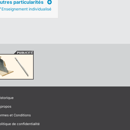
utres particularités
Enseignement individualisé
istorique
 propos
ermes et Conditions
olitique de confidentialité