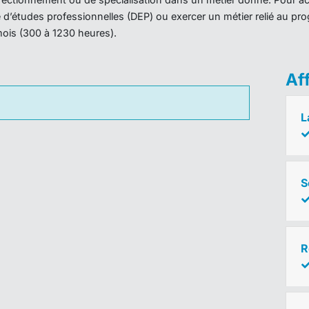
ôme d’études professionnelles (DEP) ou exercer un métier relié au 
mois (300 à 1230 heures).
Af
L
S
R