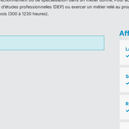
ôme d’études professionnelles (DEP) ou exercer un métier relié au 
mois (300 à 1230 heures).
Af
L
S
R