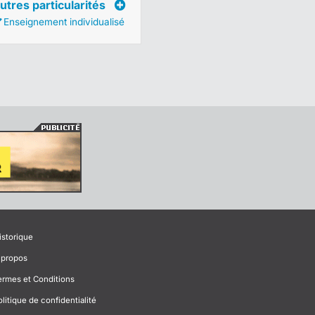
utres particularités
Enseignement individualisé
istorique
 propos
ermes et Conditions
olitique de confidentialité