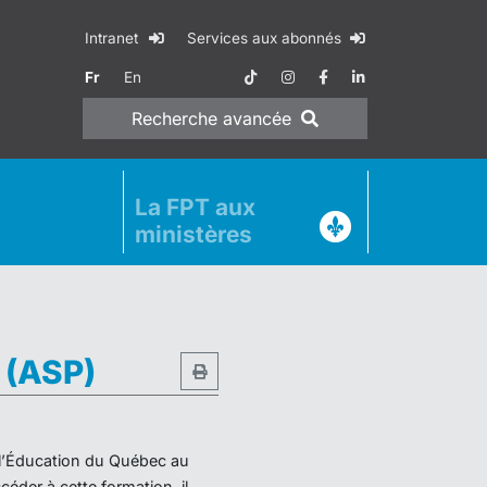
Intranet
Services aux abonnés
Fr
En
Recherche
avancée
La FPT aux
ministères
e (ASP)
e l’Éducation du Québec au
éder à cette formation, il