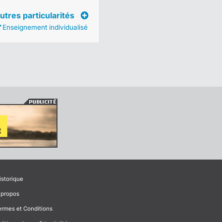
utres particularités
Enseignement individualisé
istorique
 propos
ermes et Conditions