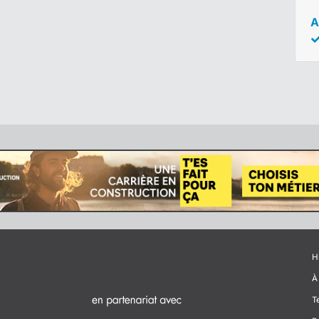
A
H
À
T