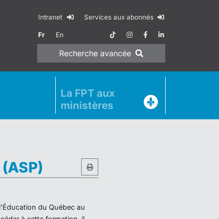
Intranet
Services aux abonnés
Fr
En
Recherche
avancée
La FPT aux
ministères
e (ASP)
e l’Éducation du Québec au
éder à cette formation, il