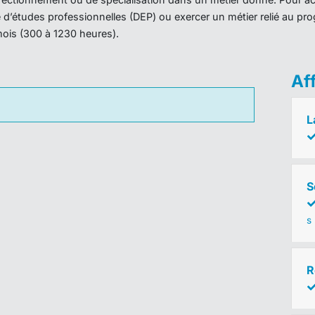
ôme d’études professionnelles (DEP) ou exercer un métier relié au 
mois (300 à 1230 heures).
Af
L
S
s
R