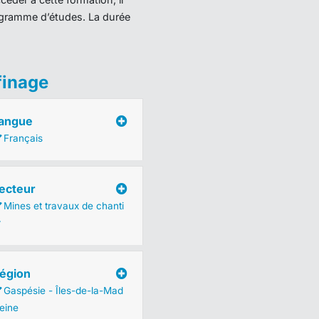
programme d’études. La durée
finage
angue
Français
ecteur
Mines et travaux de chanti
r
égion
Gaspésie - Îles-de-la-Mad
leine