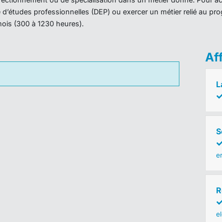
ôme d’études professionnelles (DEP) ou exercer un métier relié au 
mois (300 à 1230 heures).
Af
L
S
e
R
e