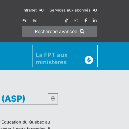
Intranet
Services aux abonnés
Fr
En
Recherche
avancée
La FPT aux
ministères
e (ASP)
e l’Éducation du Québec au
éder à cette formation, il