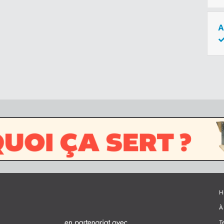
A
H
À
T