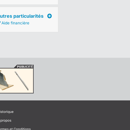
utres particularités
Aide financière
istorique
 propos
ermes et Conditions