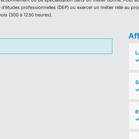
ôme d’études professionnelles (DEP) ou exercer un métier relié au 
mois (300 à 1230 heures).
Af
L
S
R