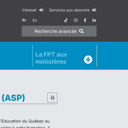
Intranet
Services aux abonnés
Fr
En
Recherche
avancée
La FPT aux
ministères
e (ASP)
e l’Éducation du Québec au
éder à cette formation, il