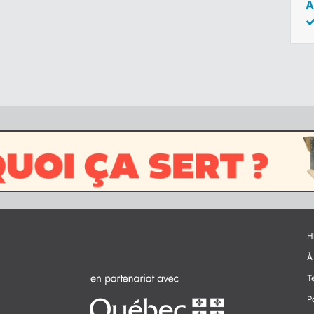
A
H
À
T
P