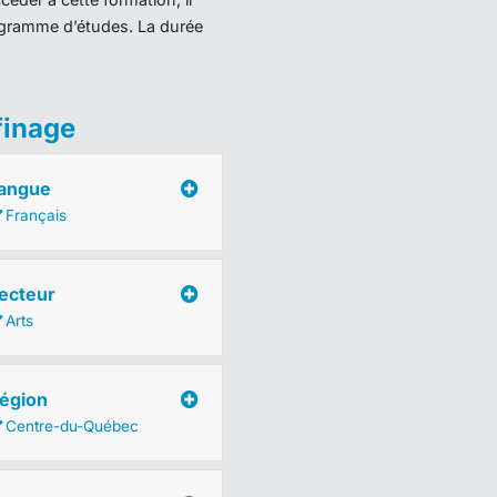
programme d’études. La durée
finage
angue
Français
ecteur
Arts
égion
Centre-du-Québec