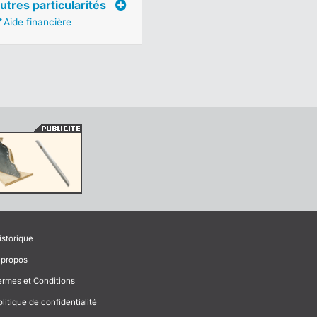
utres particularités
Aide financière
istorique
 propos
ermes et Conditions
olitique de confidentialité