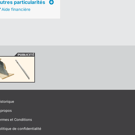
utres particularités
Aide financière
istorique
 propos
ermes et Conditions
olitique de confidentialité