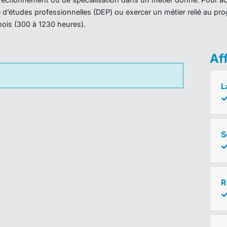
ôme d’études professionnelles (DEP) ou exercer un métier relié au 
mois (300 à 1230 heures).
Af
L
S
R