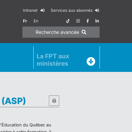
Intranet
Services aux abonnés
Fr
En
Recherche
avancée
La FPT aux
ministères
e (ASP)
e l’Éducation du Québec au
éder à cette formation, il