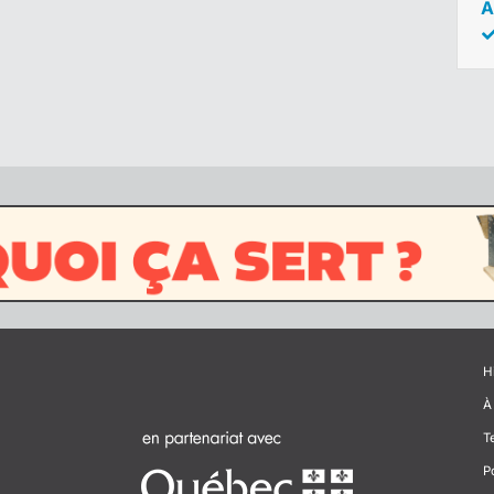
A
H
À
T
P